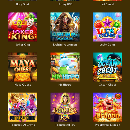
Holy Goat
Honey 888
Hot Smash
Joker King
Lightning Woman
Lucky Gems
Maya Quest
Mr. Hippo
Ocean Chest
Princess Of Crime
Princess of RA
Prosperity Dragon