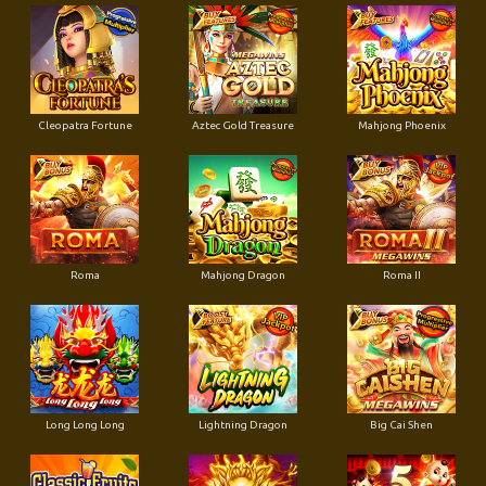
Cleopatra Fortune
Aztec Gold Treasure
Mahjong Phoenix
Roma
Mahjong Dragon
Roma II
Long Long Long
Lightning Dragon
Big Cai Shen