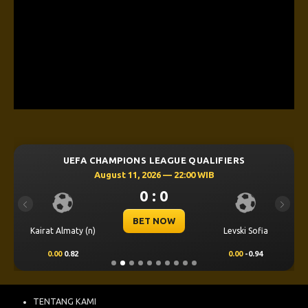
UEFA CHAMPIONS LEAGUE QUALIFIERS
August 11, 2026 — 22:00 WIB
0 : 0
Previous
Next
BET NOW
Kairat Almaty (n)
Levski Sofia
0.00
0.82
0.00
-0.94
TENTANG KAMI