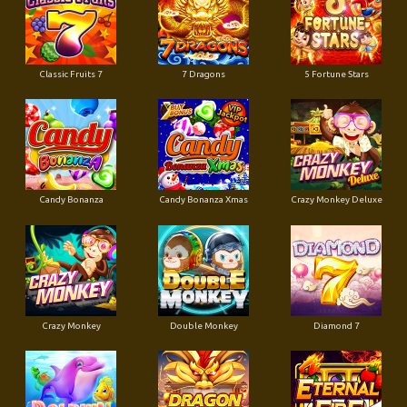
Classic Fruits 7
7 Dragons
5 Fortune Stars
Candy Bonanza
Candy Bonanza Xmas
Crazy Monkey Deluxe
Crazy Monkey
Double Monkey
Diamond 7