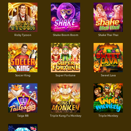
Ricky Tycoon
Shake Boom Boom
Shake Thai Thai
Soccer King
Super Fortune
Sweet Lava
Taiga 88
Triple Kung Fu Monkey
Triple Monkey