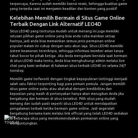
terpercaya, Karena sudah memiliki lisensi resmi, Sehingga kualitas game
yang tersedia saat ini menjamin keadilan dan konten yang positif.
Kelebihan Memilih Bermain di Situs Game Online
Terbaik Dengan Link Alternatif LEO4D
Situs LEO4D yang tentunya mudah untuk menang ini juga memiliki
ratusan pilihan game online yang bisa anda coba mainkan setiap
harinya, jadi anda bisa memainkan semua jenis permainan online
populer malam ini cukup dengan satu akun saja. Situs LEO4D memiliki
sistem keamanan terenkripsi, sehingga informasi member aman tanpa
takut bocor ke pihak ketiga. Jika Anda mengalami kendala saat bermain
di situs LEO4D maka tentu, Anda bisa menghubungi admin melalui live
chat yang kami sediakan di halaman situs terbaik LEO4D ini selama 24/7
nonstop.
Memilih game terfavorit dengan tingkat kepopuleran tertinggi menjadi
salah satu faktor terpenting bagi para pemain pemula. Jangan memilih
situs game online palsu atau abal-abal dengan kredibilitas dan
kepastian yang masih di pertanyakan hanya akan merugikan Anda jika
bergabung dan bermain di situs tersebut. Pilih situs yang mudah
menang dan sudah pasti seperti situs LEO4D untuk mendapatkan
pengalaman terbaik ketika bermain game online. Jadi segeralah
bergabung bersama kami melalui link official yang telah LEO4D sediakan
di beberapa situs yang merekomendasikan permainan online yang
menguntungkan.