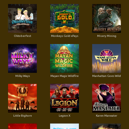
Oktoberfest
Monkeys Gold xPays
Misery Mining
Milky Ways
Mayan Magic Wildfire
Manhattan Goes Wild
Little Bighorn
Legion X
Karen Maneater