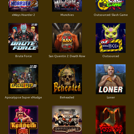
xWays Hoarder 2
Munchies
Outsourced: Slash Game
Brute Force
San Quentin 2: Death Row
Outsourced
Apocalypse Super xNudge
Beheaded
Loner