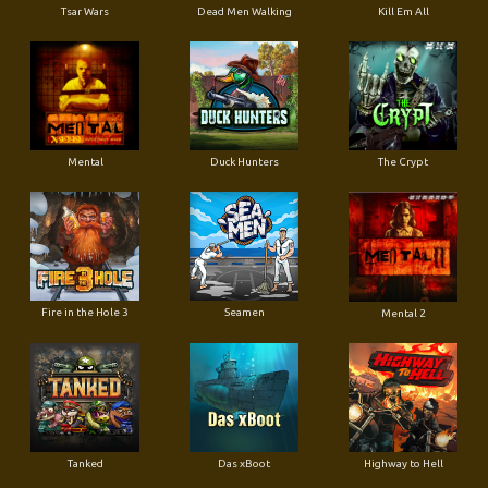
Tsar Wars
Dead Men Walking
Kill Em All
Mental
Duck Hunters
The Crypt
Fire in the Hole 3
Seamen
Mental 2
Tanked
Das xBoot
Highway to Hell