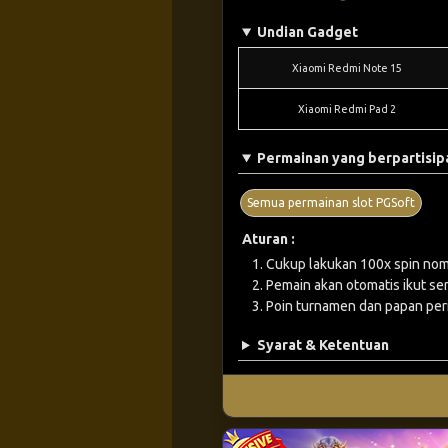
Undian Gadget
Xiaomi Redmi Note 15
Xiaomi Redmi Pad 2
Permainan yang berpartisip
Semua permainan slot PGSoft
Aturan :
Cukup lakukan 100x spin nom
Pemain akan otomatis ikut se
Poin turnamen dan papan peri
Syarat & Ketentuan