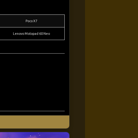
Poco X7
Lenovo Motopad 60 Neo