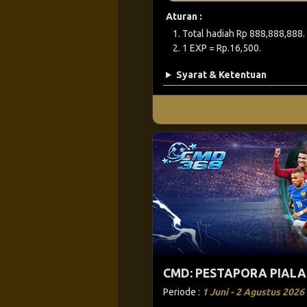
Aturan :
Total hadiah Rp 888,888,888.
1 EXP = Rp.16,500.
Syarat & Ketentuan
CMD: PESTAPORA PIALA
Periode :
1 Juni - 2 Agustus 2026