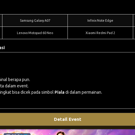
Samsung Galaxy A07
Infinix Note Edge
Lenovo Motopad 60 Neo
Xiaomi Redmi Pad 2
asi
inal berapa pun.
rta dalam event.
ngkat bisa dicek pada simbol
Piala
di dalam permainan.
Detail Event