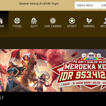
Selamat datang di LEO4D Togel
ME
TOGEL
SLOT
LIVE CASINO
SPORT
SABUNG
ARC
 !