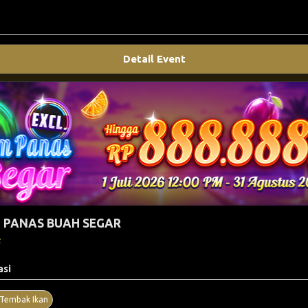
Detail Event
M PANAS BUAH SEGAR
asi
 Tembak Ikan