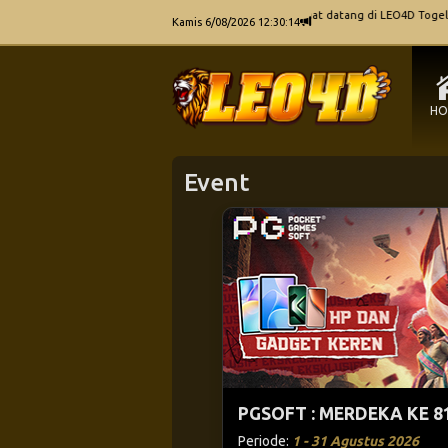
Selamat datang di LEO4D Togel
Kamis 6/08/2026 12:30:16
HO
Event
PGSOFT : MERDEKA KE 81
Periode:
1 - 31 Agustus 2026