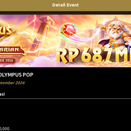
Detail Event
 OLYMPUS POP
eptember 2026
asi
0,000.