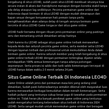
bergabung di situs LEO4D, sudah pasti situs LEO4D membuat situsnya bisa
secara instan di akses dari handphone manapun dengan koneksi stabil tanpa
ada delay ataupun lag sedikitpun. Pecinta permainan game online dari
Indonesia dapat bermain di situs LEO4D dengan mudah dimanapun dan
kapan sesuai dengan kenyamanan hati pemain tanpa perlu
mengkhawatirkan akan adanya delay di tengah serunya bermain game
tercinta di situs LEO4D.Game tergacor dari
situs game online
LEO4D hadir bersama dengan ribuan jenis permainan online yang pastinya
seru dan menantang untuk dimainkan setiap harinya.
Oleh karena itu LEO4D sebagai
situs game online
terbaik menawarkan
kepada Anda dan seluruh pecinta game online, serta member setia LEO4D
dengan layanan terbaik dan professional untuk memudahkan Anda dalam
bermain game online. Karena seluruh member yang telah bergabung di situs
game online terbaik LEO4D dengan permainan terlengkap dijamin selalu
mendapatkan 100% semua kemenangan tanpa adanya potongan
sepeserpun. Serta proses isi saldo dan tarik saldo kemenangan tercepat di
LEO4D
hanya dalam waktu 2-3 menit selama 24 jam.
Situs Game Online Terbaik Di Indonesia LEO4D
Game Online adalah jenis dari permainan masa kini yang sedang viral
dimainkan, Sudah pasti keberadaannya semakin dikenal oleh masyarakat luas
karena menawarkan berbagai kemudahan dalam meraih kemenangan. Serta
hadiah jackpot yang tentunya cukup besar juga di tawarkan pada permainan
online ini. Tidak heran jika banyak penikmat game online yang tentunya
sudah mengetahui tentang keberadaan situs terbaik di Indonesia 2024
LEO4D. Serta sangat mudah untuk menemukan game online dari beragam