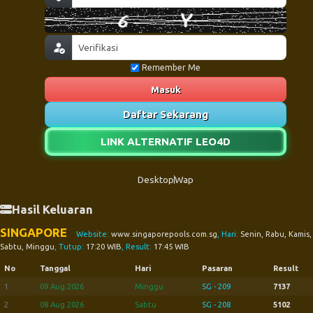
Remember Me
Masuk
Daftar Sekarang
LINK ALTERNATIF LEO4D
Desktop
Wap
Hasil Keluaran
SINGAPORE
Website:
www.singaporepools.com.sg
, Hari:
Senin, Rabu, Kamis,
Sabtu, Minggu
, Tutup:
17:20 WIB
, Result:
17:45 WIB
No
Tanggal
Hari
Pasaran
Result
1
09 Aug 2026
Minggu
SG - 209
7137
2
08 Aug 2026
Sabtu
SG - 208
5102