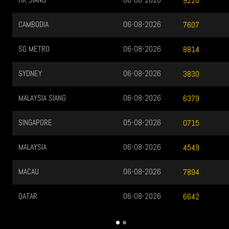
HK SIANG
06-08-2026
9220
CAMBODIA
06-08-2026
7607
SG METRO
06-08-2026
8814
SYDNEY
06-08-2026
3830
MALAYSIA SIANG
06-08-2026
6379
SINGAPORE
05-08-2026
0715
MALAYSIA
06-08-2026
4549
MACAU
06-08-2026
7894
QATAR
06-08-2026
6642