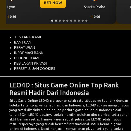
BET NOW
a
e-England
e-Finland
0.75
0.53
-0.75
-0.77
TENTANG KAMI
BANTUAN
PERATURAN
INFORMASI BANK
HUBUNGI KAMI
KEBIJAKAN PRIVASI
PERSETUJUAN COOKIES
LEO4D
: Situs Game Online Top Rank
Resmi Hadir Dari Indonesia
Situs Game Online
LEO4D merupakan salah satu situs game top rank dengan
koleksi terlengkap yang hadir asli dari Indonesia, LEO4D sukses menjadi situs
yang ramai dimainkan oleh ribuan pecinta game online di Indonesia dari
tahun 2024. LEO4D pastinya sudah memiliki puluhan ribu member setia yang
aktif bermain setiap harinya karena sudah jelas situs LEO4D adalah situs
resmi terpercaya yang sudah bertaraf international untuk bermain game
online di Indonesia. Demi menjamin kenyamanan player setia yang sudah