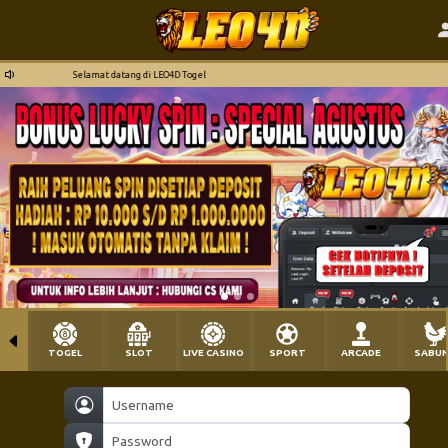
Selamat datang di LEO4D Togel
TOGEL
SLOT
LIVE CASINO
SPORT
ARCADE
SABU