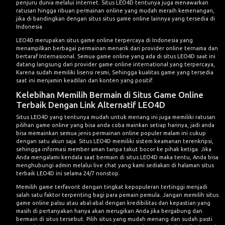
penjuru dunia melalui internet. Situs LEO4D tentunya juga menawarkan
ratusan hingga ribuan permainan online yang mudah meraih kemenangan,
jika di bandingkan dengan situs situs game online lainnya yang tersedia di
Indonesia.
LEO4D merupakan situs game online terpercaya di Indonesia yang
menampilkan berbagai permainan menarik dari provider online ternama dan
bertaraf Internasional. Semua game online yang ada di situs LEO4D saat ini
datang langsung dari provider game online international yang terpercaya,
Karena sudah memiliki lisensi resmi, Sehingga kualitas game yang tersedia
saat ini menjamin keadilan dan konten yang positif.
Kelebihan Memilih Bermain di Situs Game Online
Terbaik Dengan Link Alternatif LEO4D
Situs LEO4D yang tentunya mudah untuk menang ini juga memiliki ratusan
pilihan game online yang bisa anda coba mainkan setiap harinya, jadi anda
bisa memainkan semua jenis permainan online populer malam ini cukup
dengan satu akun saja. Situs LEO4D memiliki sistem keamanan terenkripsi,
sehingga informasi member aman tanpa takut bocor ke pihak ketiga. Jika
Anda mengalami kendala saat bermain di situs LEO4D maka tentu, Anda bisa
menghubungi admin melalui live chat yang kami sediakan di halaman situs
terbaik LEO4D ini selama 24/7 nonstop.
Memilih game terfavorit dengan tingkat kepopuleran tertinggi menjadi
salah satu faktor terpenting bagi para pemain pemula. Jangan memilih situs
game online palsu atau abal-abal dengan kredibilitas dan kepastian yang
masih di pertanyakan hanya akan merugikan Anda jika bergabung dan
bermain di situs tersebut. Pilih situs yang mudah menang dan sudah pasti