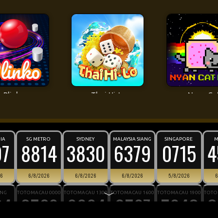
Plinko
Thai Hi-Lo
Nyan Ca
IA
SG METRO
SYDNEY
MALAYSIA SIANG
SINGAPORE
M
07
8814
3830
6379
0715
4
26
6/8/2026
6/8/2026
6/8/2026
5/8/2026
6
NG
TOTOMACAU 0000
TOTOMACAU 1300
TOTOMACAU 1600
TOTOMACAU 1900
TOTO
34
6529
9894
0597
5843
3
Odds HiLo
Thai Hi Lo
Lucky Whe