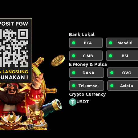
Bank Lokal
BCA
Mandiri
mber Game
Fan Tan
RNG Wa
CIMB
BSI
E Money & Pulsa
DANA
OVO
Telkomsel
Axiata
Crypto Currency
USDT
Atom
Thunder Blackjack
Thunder D