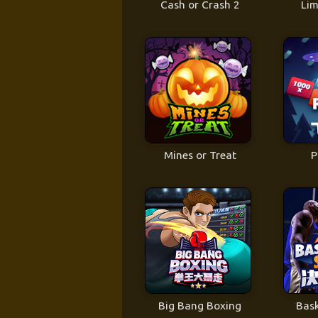
Cash or Crash 2
Lim
Mines or Treat
P
Big Bang Boxing
Bask