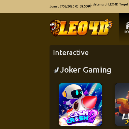
Selamat datang di LEO4D Togel
Jumat 7/08/2026 03:58:57
HO
Interactive
Joker Gaming