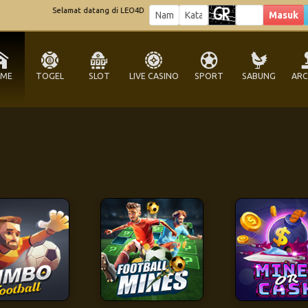
Selamat datang di LEO4D Togel
Masuk
ME
TOGEL
SLOT
LIVE CASINO
SPORT
SABUNG
ARC