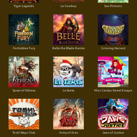
Tiger Legends
Le Cowboy
Sun Princess
Forbidden Fury
Belle the Blade Hunter
Grinning Harvest
Spear of Athena
Le Santa
Miss Candys Sweet Escape
Toshi Ways Club
Army of Ares
Jaws of Justice