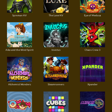
Spinman H.V
The Luxe H.V
Eye of Medusa
Aiko and the Wind Spirit
Invictus
Chaos Crew 3
Alchemist Wonders
Steamrunners
Xpander