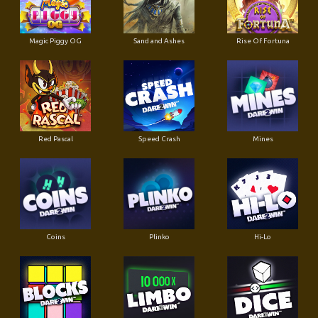
Magic Piggy OG
Sand and Ashes
Rise Of Fortuna
Red Pascal
Speed Crash
Mines
Coins
Plinko
Hi-Lo