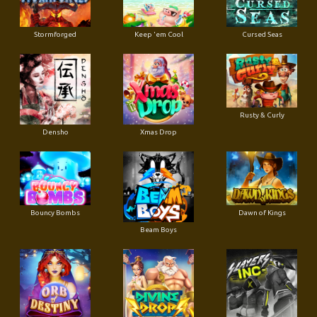
Stormforged
Keep 'em Cool
Cursed Seas
Rusty & Curly
Densho
Xmas Drop
Bouncy Bombs
Dawn of Kings
Beam Boys