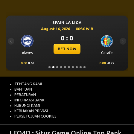
SPAIN LA LIGA
August 16, 2026 — 00:30 WIB
0 : 0
Previous
Next
BET NOW
Alaves
Getafe
0.00
0.62
0.00
-0.72
TENTANG KAMI
BANTUAN
PERATURAN
INFORMASI BANK
HUBUNGI KAMI
KEBIJAKAN PRIVASI
PERSETUJUAN COOKIES
LEO4D
: Situs Game Online Top Rank