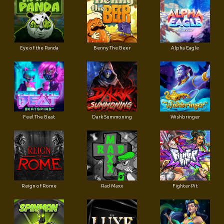
Eye of the Panda
Benny The Beer
Alpha Eagle
Feel The Beat
Dark Summoning
Wishbringer
Reign of Rome
Rad Maxx
Fighter Pit