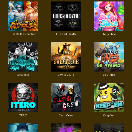
Fist Of Destruction
Life and Death
Jelly Slice
SixSixSix
2 Wild 2 Die
Le Viking
ITERO
Cash Crew
Keep'em