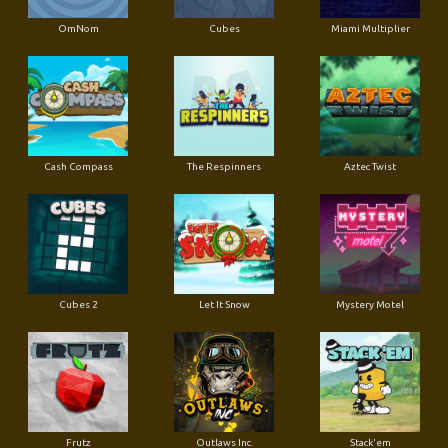
OmNom
Cubes
Miami Multiplier
Cash Compass
The Respinners
Aztec Twist
Cubes 2
Let It Snow
Mystery Motel
Frutz
Outlaws Inc.
Stack'em