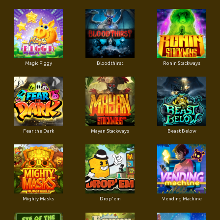
Magic Piggy
Bloodthirst
Ronin Stackways
Fear the Dark
Mayan Stackways
Beast Below
Mighty Masks
Drop'em
Vending Machine