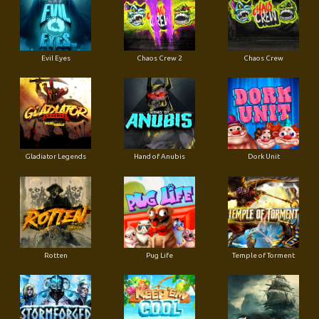
Evil Eyes
Chaos Crew 2
Chaos Crew
Gladiator Legends
Hand of Anubis
Dork Unit
Rotten
Pug Life
Temple of Torment