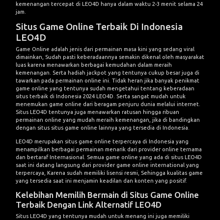
kemenangan tercepat di
LEO4D
hanya dalam waktu 2-3 menit selama 24
jam.
Situs Game Online Terbaik Di Indonesia
LEO4D
Game Online adalah jenis dari permainan masa kini yang sedang viral
dimainkan, Sudah pasti keberadaannya semakin dikenal oleh masyarakat
luas karena menawarkan berbagai kemudahan dalam meraih
kemenangan. Serta hadiah jackpot yang tentunya cukup besar juga di
tawarkan pada permainan online ini. Tidak heran jika banyak penikmat
game online yang tentunya sudah mengetahui tentang keberadaan
situs terbaik di Indonesia 2024 LEO4D. Serta sangat mudah untuk
menemukan game online dari beragam penjuru dunia melalui internet.
Situs LEO4D tentunya juga menawarkan ratusan hingga ribuan
permainan online yang mudah meraih kemenangan, jika di bandingkan
dengan situs situs game online lainnya yang tersedia di Indonesia.
LEO4D merupakan situs game online terpercaya di Indonesia yang
menampilkan berbagai permainan menarik dari provider online ternama
dan bertaraf Internasional. Semua game online yang ada di situs LEO4D
saat ini datang langsung dari provider game online international yang
terpercaya, Karena sudah memiliki lisensi resmi, Sehingga kualitas game
yang tersedia saat ini menjamin keadilan dan konten yang positif.
Kelebihan Memilih Bermain di Situs Game Online
Terbaik Dengan Link Alternatif LEO4D
Situs LEO4D yang tentunya mudah untuk menang ini juga memiliki