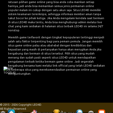
ratusan pilihan game online yang bisa anda coba mainkan setiap
harinya, jadi anda bisa memainkan semua jenis permainan online
populer malam ini cukup dengan satu akun saja. Situs LEO4D memiliki
sistem keamanan terenkripsi, sehingga informasi member aman tanpa
takut bocor ke pihak ketiga. Jika Anda mengalami kendala saat bermain
di situs LEO4D maka tentu, Anda bisa menghubungi admin melalui live
chat yang kami sediakan di halaman situs terbaik LEO4D ini selama 24/7
nonstop.
Memilih game terfavorit dengan tingkat kepopuleran tertinggi menjadi
salah satu faktor terpenting bagi para pemain pemula. Jangan memilih
situs game online palsu atau abal-abal dengan kredibilitas dan
kepastian yang masih di pertanyakan hanya akan merugikan Anda jika
bergabung dan bermain di situs tersebut. Pilih situs yang mudah
menang dan sudah pasti seperti situs LEO4D untuk mendapatkan
pengalaman terbaik ketika bermain game online. Jadi segeralah
bergabung bersama kami melalui link official yang telah LEO4D sediakan
di beberapa situs yang merekomendasikan permainan online yang
menguntungkan.
© 2015 - 2026 Copyright LEO4D.
All Rights Reserved.