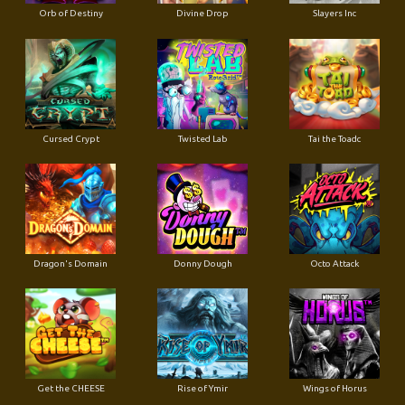
Orb of Destiny
Divine Drop
Slayers Inc
Cursed Crypt
Twisted Lab
Tai the Toadc
Dragon's Domain
Donny Dough
Octo Attack
Get the CHEESE
Rise of Ymir
Wings of Horus