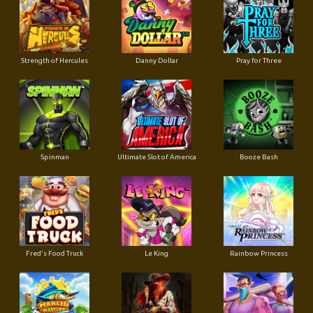
Strength of Hercules
Danny Dollar
Pray for Three
Ultimate Slot of America
Booze Bash
Spinman
Le King
Fred's Food Truck
Rainbow Princess