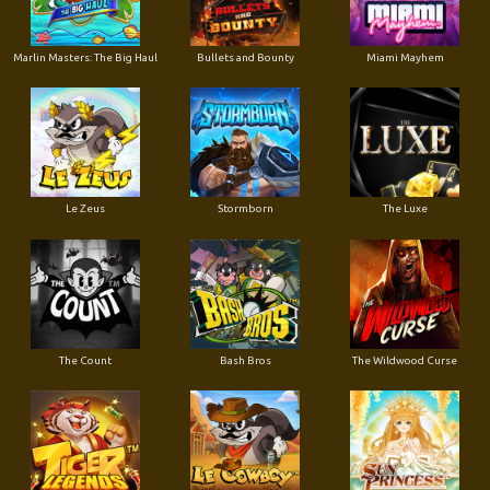
Marlin Masters: The Big Haul
Bullets and Bounty
Miami Mayhem
Le Zeus
Stormborn
The Luxe
The Count
Bash Bros
The Wildwood Curse