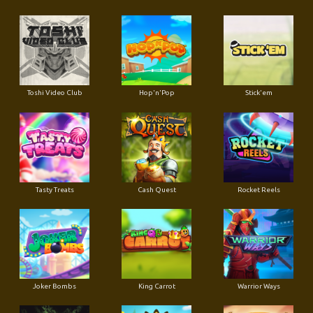
Toshi Video Club
Hop'n'Pop
Stick'em
Tasty Treats
Cash Quest
Rocket Reels
Joker Bombs
King Carrot
Warrior Ways