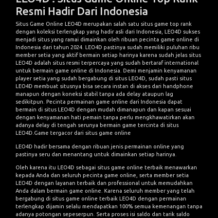
Resmi Hadir Dari Indonesia
Situs Game Online
LEO4D merupakan salah satu situs game top rank
dengan koleksi terlengkap yang hadir asli dari Indonesia, LEO4D sukses
menjadi situs yang ramai dimainkan oleh ribuan pecinta game online di
Indonesia dari tahun 2024. LEO4D pastinya sudah memiliki puluhan ribu
member setia yang aktif bermain setiap harinya karena sudah jelas situs
LEO4D adalah situs resmi terpercaya yang sudah bertaraf international
untuk bermain game online di Indonesia. Demi menjamin kenyamanan
player setia yang sudah bergabung di situs LEO4D, sudah pasti situs
LEO4D membuat situsnya bisa secara instan di akses dari handphone
manapun dengan koneksi stabil tanpa ada delay ataupun lag
sedikitpun. Pecinta permainan game online dari Indonesia dapat
bermain di situs LEO4D dengan mudah dimanapun dan kapan sesuai
dengan kenyamanan hati pemain tanpa perlu mengkhawatirkan akan
adanya delay di tengah serunya bermain game tercinta di situs
LEO4D.Game tergacor dari
situs game online
LEO4D hadir bersama dengan ribuan jenis permainan online yang
pastinya seru dan menantang untuk dimainkan setiap harinya.
Oleh karena itu LEO4D sebagai
situs game online
terbaik menawarkan
kepada Anda dan seluruh pecinta game online, serta member setia
LEO4D dengan layanan terbaik dan professional untuk memudahkan
Anda dalam bermain game online. Karena seluruh member yang telah
bergabung di situs game online terbaik LEO4D dengan permainan
terlengkap dijamin selalu mendapatkan 100% semua kemenangan tanpa
adanya potongan sepeserpun. Serta proses isi saldo dan tarik saldo