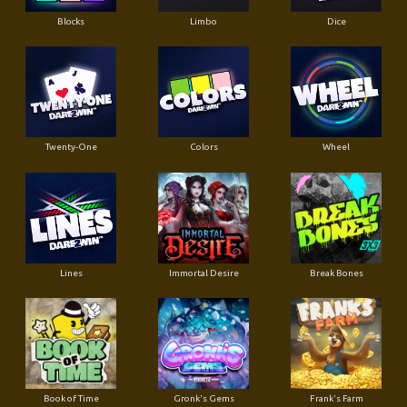
Blocks
Limbo
Dice
Twenty-One
Colors
Wheel
Lines
Immortal Desire
Break Bones
Book of Time
Gronk's Gems
Frank's Farm