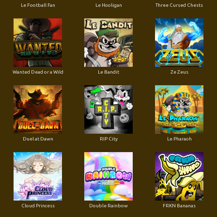
Le Football Fan
Le Hooligan
Three Cursed Chests
Wanted Dead or a Wild
Le Bandit
Ze Zeus
Duel at Dawn
RIP City
Le Pharaoh
Cloud Princess
Double Rainbow
FRKN Bananas