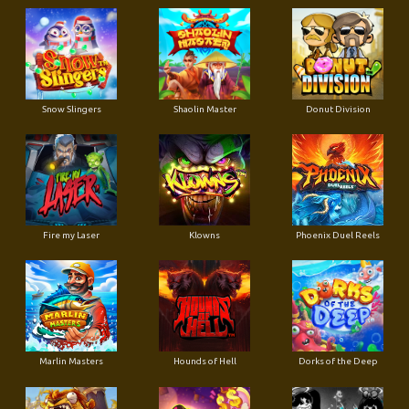
Snow Slingers
Shaolin Master
Donut Division
Fire my Laser
Klowns
Phoenix Duel Reels
Marlin Masters
Hounds of Hell
Dorks of the Deep