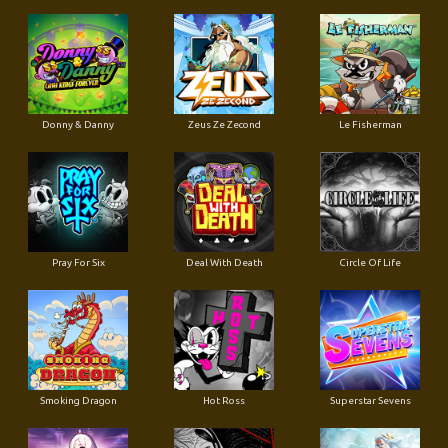
Donny & Danny
Zeus Ze Zecond
Le Fisherman
Pray For Six
Deal With Death
Circle Of Life
Smoking Dragon
Hot Ross
Superstar Sevens