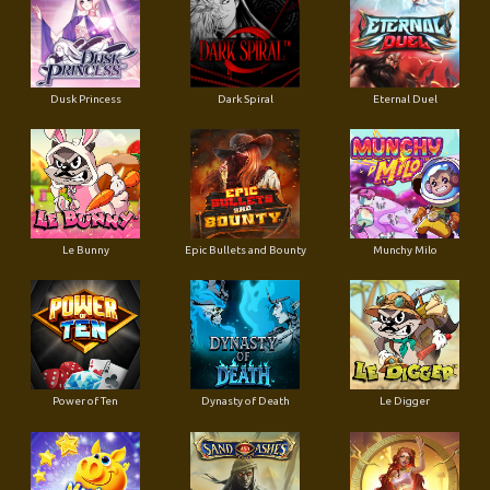
Dusk Princess
Dark Spiral
Eternal Duel
Le Bunny
Epic Bullets and Bounty
Munchy Milo
Power of Ten
Dynasty of Death
Le Digger