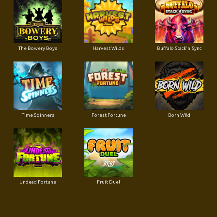
The Bowery Boys
Harvest Wilds
Buffalo Stack'n'Sync
Time Spinners
Forest Fortune
Born Wild
Undead Fortune
Fruit Duel