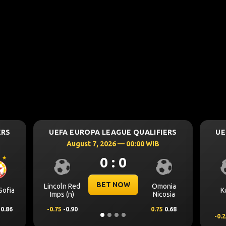
26
6/8/2026
5/8/2026
5/8/2026
5/8/2026
ERS
UEFA EUROPA LEAGUE QUALIFIERS
UE
August 7, 2026 — 00:00 WIB
0 : 0
BET NOW
Red Bull
FC 
lecht
Pafos FC
Salzburg
Kr
5
0.92
1
0.88
-1
0.94
-0.