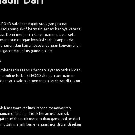
 LEO4D sukses menjadi situs yang ramai
setia yang aktif bermain setiap harinya karena
esia. Demi menjamin kenyamanan player setia
e manapun dengan koneksi stabil tanpa ada
dimanapun dan kapan sesuai dengan kenyamanan
ergacor dari
situs game online
a.
ember setia LEO4D dengan layanan terbaik dan
me online terbaik LEO4D dengan permainan
dan tarik saldo kemenangan tercepat di
LEO4D
 oleh masyarakat luas karena menawarkan
an online ini. Tidak heran jika banyak
angat mudah untuk menemukan game online dari
g mudah meraih kemenangan, jika di bandingkan
ine ternama dan bertaraf Internasional. Semua