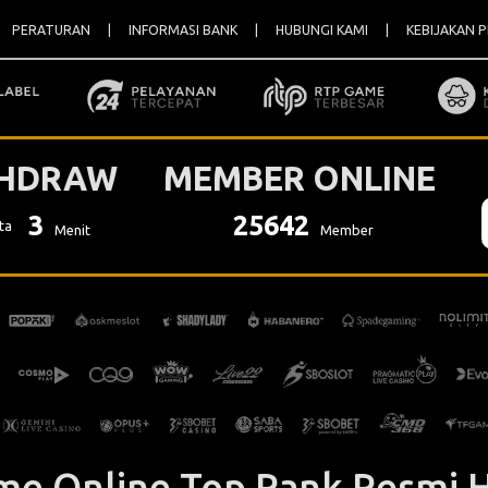
PERATURAN
|
INFORMASI BANK
|
HUBUNGI KAMI
|
KEBIJAKAN P
THDRAW
MEMBER ONLINE
3
25642
ta
Menit
Member
ame Online Top Rank Resmi H