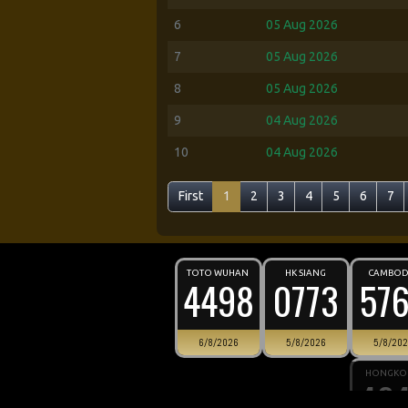
6
05 Aug 2026
7
05 Aug 2026
8
05 Aug 2026
9
04 Aug 2026
10
04 Aug 2026
First
1
2
3
4
5
6
7
TOTO WUHAN
HK SIANG
CAMBOD
4498
0773
57
6/8/2026
5/8/2026
5/8/20
HONGKO
42