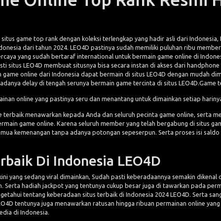
itus game top rank dengan koleksi terlengkap yang hadir asli dari Indonesia,
ndonesia dari tahun 2024. LEO4D pastinya sudah memiliki puluhan ribu member 
percaya yang sudah bertaraf international untuk bermain game online di Indon
sti situs LEO4D membuat situsnya bisa secara instan di akses dari handphon
nan game online dari Indonesia dapat bermain di situs LEO4D dengan mudah 
adanya delay di tengah serunya bermain game tercinta di situs LEO4D.Game t
inan online yang pastinya seru dan menantang untuk dimainkan setiap hariny
e
terbaik menawarkan kepada Anda dan seluruh pecinta game online, serta m
main game online. Karena seluruh member yang telah bergabung di situs ga
emua kemenangan tanpa adanya potongan sepeserpun. Serta proses isi saldo 
rbaik Di Indonesia LEO4D
kini yang sedang viral dimainkan, Sudah pasti keberadaannya semakin dikenal
erta hadiah jackpot yang tentunya cukup besar juga di tawarkan pada permain
getahui tentang keberadaan situs terbaik di Indonesia 2024 LEO4D. Serta s
 LEO4D tentunya juga menawarkan ratusan hingga ribuan permainan online yan
edia di Indonesia.
di Indonesia yang menampilkan berbagai permainan menarik dari provider onl