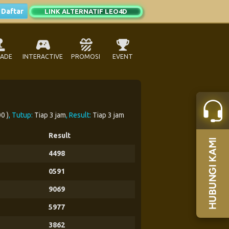
Daftar
LINK ALTERNATIF LEO4D
ADE
INTERACTIVE
PROMOSI
EVENT
00 )
, Tutup:
Tiap 3 jam
, Result:
Tiap 3 jam
Result
4498
0591
9069
5977
3862