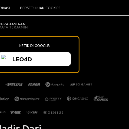
RIVASI
|
PERSETUJUAN COOKIES
KETIK DI GOOGLE:
LEO4D
adir Dari