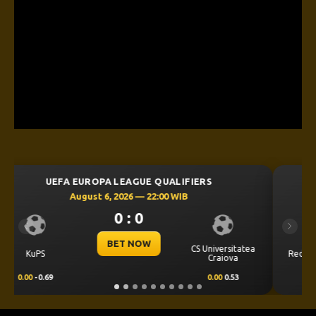
UEFA EUROPA LEAGUE QUALIFIERS
August 7, 2026 — 00:00 WIB
0 : 0
Previous
Next
BET NOW
ersitatea
Red Bull Salzburg
Pafos FC
iova
0
0.53
0.75
0.60
-0.75
-0.76