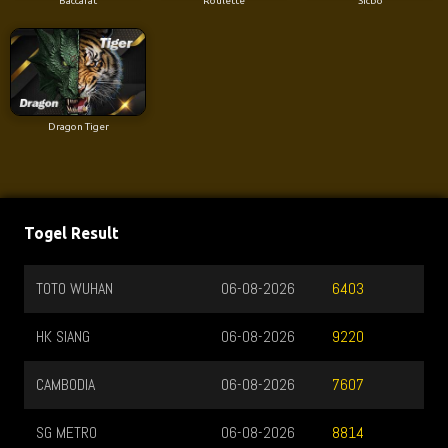
Baccarat
Roulette
Sicbo
Dragon Tiger
Togel Result
TOTO WUHAN
06-08-2026
6403
HK SIANG
06-08-2026
9220
CAMBODIA
06-08-2026
7607
SG METRO
06-08-2026
8814