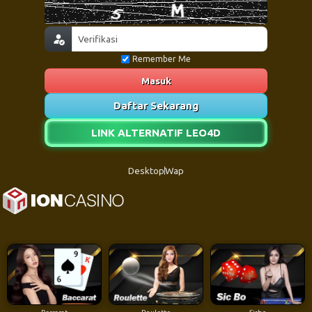
Remember Me
Masuk
Daftar Sekarang
LINK ALTERNATIF LEO4D
Desktop
Wap