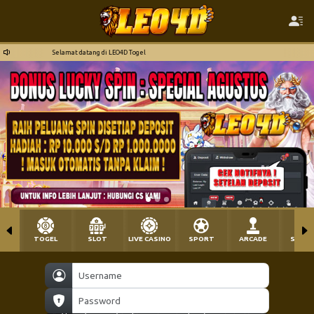
Selamat datang di LEO4D Togel
TOGEL
SLOT
LIVE CASINO
SPORT
ARCADE
SABU