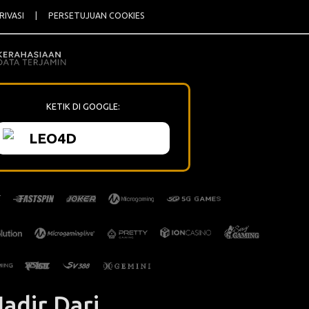
RIVASI
|
PERSETUJUAN COOKIES
KETIK DI GOOGLE:
LEO4D
adir Dari