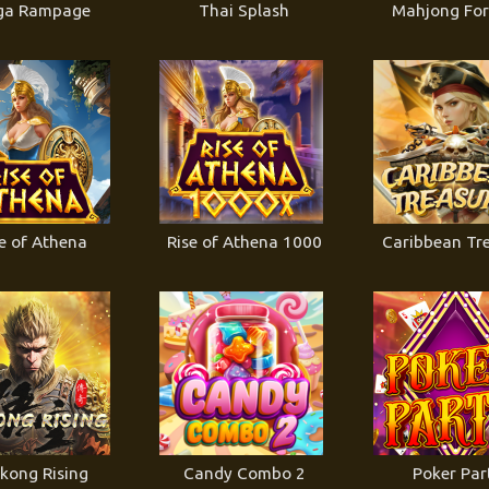
ga Rampage
Thai Splash
Mahjong For
e of Athena
Rise of Athena 1000
Caribbean Tr
kong Rising
Candy Combo 2
Poker Par