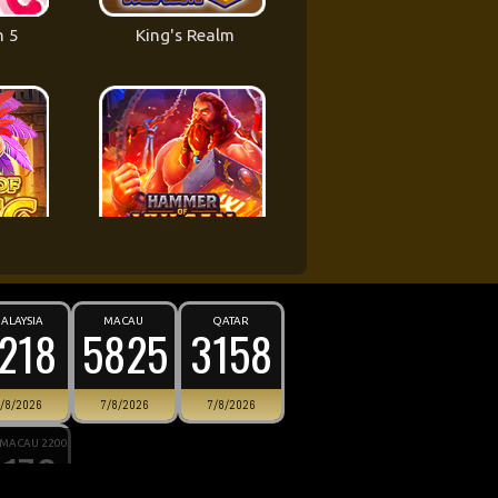
h 5
King's Realm
ztec
Hammer of Vulcan
ALAYSIA
MACAU
QATAR
218
5825
3158
/8/2026
7/8/2026
7/8/2026
MACAU 2200
178