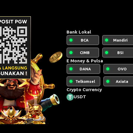
Bank Lokal
BCA
Mandiri
CIMB
BSI
 of Gold Miner
G Kong
Master of Gol
E Money & Pulsa
2
DANA
OVO
Telkomsel
Axiata
Crypto Currency
USDT
ypto Verse
Thriller Town
DJ Seal