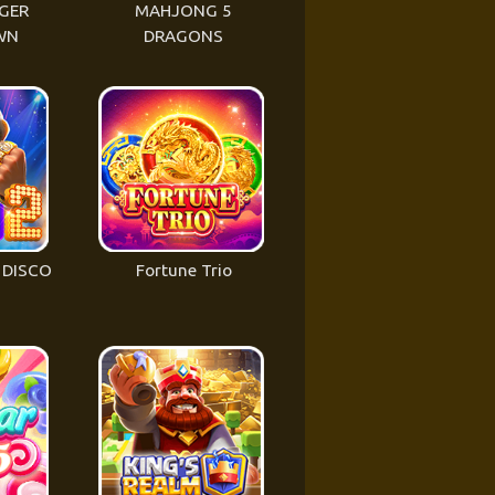
GER
MAHJONG 5
WN
DRAGONS
DISCO
Fortune Trio