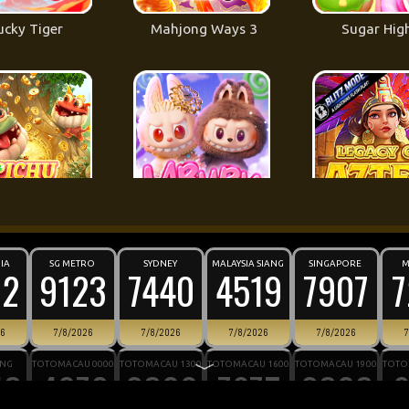
ucky Tiger
Mahjong Ways 3
Sugar Hig
ichu Pichu
Labuby
Legacy Of A
IA
SG METRO
SYDNEY
MALAYSIA SIANG
SINGAPORE
M
72
9123
7440
4519
7907
7
26
7/8/2026
7/8/2026
7/8/2026
7/8/2026
7
NG
TOTOMACAU 0000
TOTOMACAU 1300
TOTOMACAU 1600
TOTOMACAU 1900
TOTO
43
4072
6300
7875
6303
9