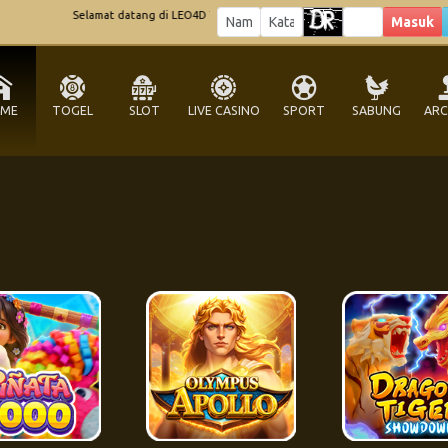
Selamat datang di LEO4D Togel
Masuk
ME
TOGEL
SLOT
LIVE CASINO
SPORT
SABUNG
ARC