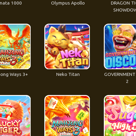
inata 1000
Olympus Apollo
DRAGON TI
SHOWDO
ong Ways 3+
Neko Titan
GOVERNMENT 
2