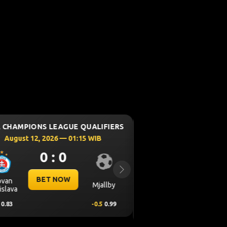
ypt
Give Me Fire
7/8/2026
urns
Golden Rhino
OTBALL F24 ELITE CLUB FRIENDLY
August 8, 2026 — 09:30 WIB
1 : 0
Next
BET NOW
e-
e-Valencia
hester
ity
0.43
-1
-0.67
rses
God of Fortune