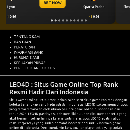
BET NOW
aha
Slovan Bratislava
Mjallby
0.5
0.83
-0.5
0.99
TENTANG KAMI
BANTUAN
PERATURAN
INFORMASI BANK
HUBUNGI KAMI
KEBIJAKAN PRIVASI
PERSETUJUAN COOKIES
LEO4D
: Situs Game Online Top Rank
Resmi Hadir Dari Indonesia
Situs Game Online
LEO4D merupakan salah satu situs game top rank dengan
koleksi terlengkap yang hadir asli dari Indonesia, LEO4D sukses menjadi situs
yang ramai dimainkan oleh ribuan pecinta game online di Indonesia dari
tahun 2024. LEO4D pastinya sudah memiliki puluhan ribu member setia yang
aktif bermain setiap harinya karena sudah jelas situs LEO4D adalah situs
resmi terpercaya yang sudah bertaraf international untuk bermain game
online di Indonesia. Demi menjamin kenyamanan player setia yang sudah