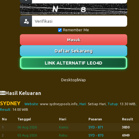
Remember Me
Masuk
Daftar Sekarang
LINK ALTERNATIF LEO4D
Desktop
Wap
Hasil Keluaran
SYDNEY
Website:
www.sydneypools.info
, Hari:
Setiap Hari
, Tutup:
13.30 WIB
,
Result:
14:00 WIB
No
Tanggal
Hari
Pasaran
Result
1
06 Aug 2026
Kamis
SYD - 871
3830
2
05 Aug 2026
Rabu
SYD - 870
6949