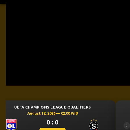
UEFA CHAMPIONS LEAGUE QUALIFIERS
August 12, 2026 — 01:15 WIB
0 : 0
Previous
Ne