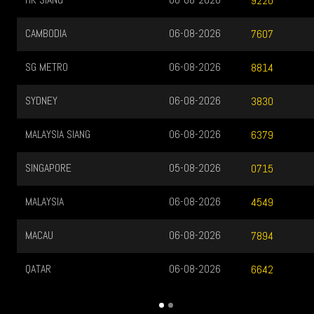
HK SIANG
06-08-2026
9220
CAMBODIA
06-08-2026
7607
SG METRO
06-08-2026
8814
SYDNEY
06-08-2026
3830
MALAYSIA SIANG
06-08-2026
6379
SINGAPORE
05-08-2026
0715
MALAYSIA
06-08-2026
4549
MACAU
06-08-2026
7894
QATAR
06-08-2026
6642