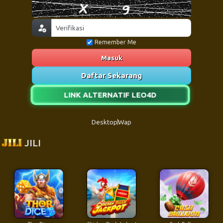
Remember Me
Masuk
Daftar Sekarang
LINK ALTERNATIF LEO4D
Desktop
Wap
JILI