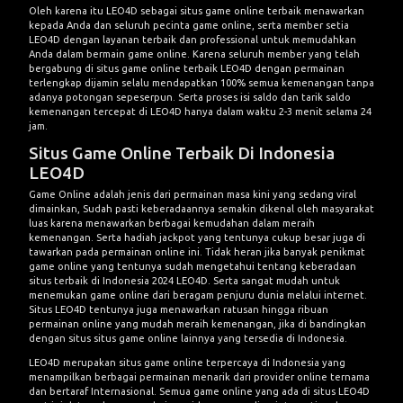
Oleh karena itu LEO4D sebagai
situs game online
terbaik menawarkan
kepada Anda dan seluruh pecinta game online, serta member setia
LEO4D dengan layanan terbaik dan professional untuk memudahkan
Anda dalam bermain game online. Karena seluruh member yang telah
bergabung di situs game online terbaik LEO4D dengan permainan
terlengkap dijamin selalu mendapatkan 100% semua kemenangan tanpa
adanya potongan sepeserpun. Serta proses isi saldo dan tarik saldo
kemenangan tercepat di
LEO4D
hanya dalam waktu 2-3 menit selama 24
jam.
Situs Game Online Terbaik Di Indonesia
LEO4D
Game Online adalah jenis dari permainan masa kini yang sedang viral
dimainkan, Sudah pasti keberadaannya semakin dikenal oleh masyarakat
luas karena menawarkan berbagai kemudahan dalam meraih
kemenangan. Serta hadiah jackpot yang tentunya cukup besar juga di
tawarkan pada permainan online ini. Tidak heran jika banyak penikmat
game online yang tentunya sudah mengetahui tentang keberadaan
situs terbaik di Indonesia 2024 LEO4D. Serta sangat mudah untuk
menemukan game online dari beragam penjuru dunia melalui internet.
Situs LEO4D tentunya juga menawarkan ratusan hingga ribuan
permainan online yang mudah meraih kemenangan, jika di bandingkan
dengan situs situs game online lainnya yang tersedia di Indonesia.
LEO4D merupakan situs game online terpercaya di Indonesia yang
menampilkan berbagai permainan menarik dari provider online ternama
dan bertaraf Internasional. Semua game online yang ada di situs LEO4D