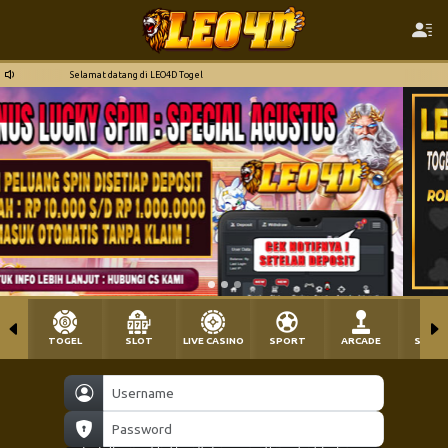
mat datang di LEO4D Togel
Selamat datang di LEO4D Togel
TOGEL
SLOT
LIVE CASINO
SPORT
ARCADE
SABU