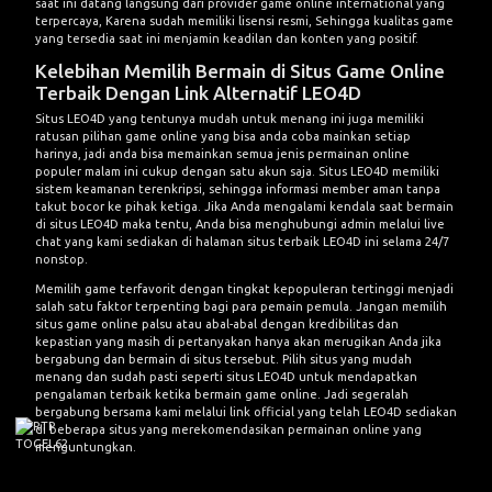
saat ini datang langsung dari provider game online international yang
terpercaya, Karena sudah memiliki lisensi resmi, Sehingga kualitas game
yang tersedia saat ini menjamin keadilan dan konten yang positif.
Kelebihan Memilih Bermain di Situs Game Online
Terbaik Dengan Link Alternatif LEO4D
Situs LEO4D yang tentunya mudah untuk menang ini juga memiliki
ratusan pilihan game online yang bisa anda coba mainkan setiap
harinya, jadi anda bisa memainkan semua jenis permainan online
populer malam ini cukup dengan satu akun saja. Situs LEO4D memiliki
sistem keamanan terenkripsi, sehingga informasi member aman tanpa
takut bocor ke pihak ketiga. Jika Anda mengalami kendala saat bermain
di situs LEO4D maka tentu, Anda bisa menghubungi admin melalui live
chat yang kami sediakan di halaman situs terbaik LEO4D ini selama 24/7
nonstop.
Memilih game terfavorit dengan tingkat kepopuleran tertinggi menjadi
salah satu faktor terpenting bagi para pemain pemula. Jangan memilih
situs game online palsu atau abal-abal dengan kredibilitas dan
kepastian yang masih di pertanyakan hanya akan merugikan Anda jika
bergabung dan bermain di situs tersebut. Pilih situs yang mudah
menang dan sudah pasti seperti situs LEO4D untuk mendapatkan
pengalaman terbaik ketika bermain game online. Jadi segeralah
bergabung bersama kami melalui link official yang telah LEO4D sediakan
di beberapa situs yang merekomendasikan permainan online yang
menguntungkan.