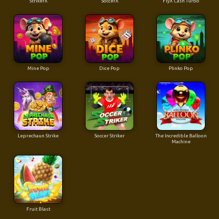
StrikerX
SoccerX
FlyX Cash Turbo
Mine Pop
Dice Pop
Plinko Pop
Leprechaun Strike
Soccer Striker
The Incredible Balloon
Machine
Fruit Blast