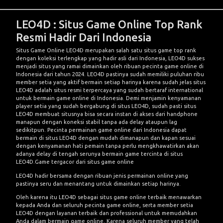
LEO4D
: Situs Game Online Top Rank
Resmi Hadir Dari Indonesia
Situs Game Online
LEO4D merupakan salah satu situs game top rank
dengan koleksi terlengkap yang hadir asli dari Indonesia, LEO4D sukses
menjadi situs yang ramai dimainkan oleh ribuan pecinta game online di
Indonesia dari tahun 2024. LEO4D pastinya sudah memiliki puluhan ribu
member setia yang aktif bermain setiap harinya karena sudah jelas situs
LEO4D adalah situs resmi terpercaya yang sudah bertaraf international
untuk bermain game online di Indonesia. Demi menjamin kenyamanan
player setia yang sudah bergabung di situs LEO4D, sudah pasti situs
LEO4D membuat situsnya bisa secara instan di akses dari handphone
manapun dengan koneksi stabil tanpa ada delay ataupun lag
sedikitpun. Pecinta permainan game online dari Indonesia dapat
bermain di situs LEO4D dengan mudah dimanapun dan kapan sesuai
dengan kenyamanan hati pemain tanpa perlu mengkhawatirkan akan
adanya delay di tengah serunya bermain game tercinta di situs
LEO4D.Game tergacor dari
situs game online
LEO4D hadir bersama dengan ribuan jenis permainan online yang
pastinya seru dan menantang untuk dimainkan setiap harinya.
Oleh karena itu LEO4D sebagai
situs game online
terbaik menawarkan
kepada Anda dan seluruh pecinta game online, serta member setia
LEO4D dengan layanan terbaik dan professional untuk memudahkan
Anda dalam bermain game online. Karena seluruh member yang telah