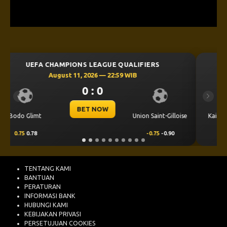
UEFA CHAMPIONS LEAGUE QUALIFIERS
August 11, 2026 — 22:00 WIB
0 : 0
Previous
Next
BET NOW
oise
Kairat Almaty (n)
Levski Sofia
0.00
0.82
0.00
-0.94
TENTANG KAMI
BANTUAN
PERATURAN
INFORMASI BANK
HUBUNGI KAMI
KEBIJAKAN PRIVASI
PERSETUJUAN COOKIES