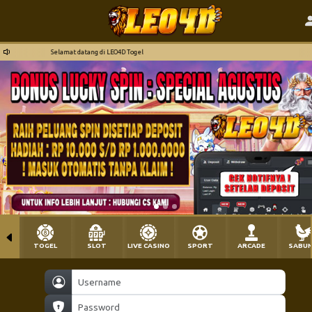
Selamat datang di LEO4D Togel
TOGEL
SLOT
LIVE CASINO
SPORT
ARCADE
SABU