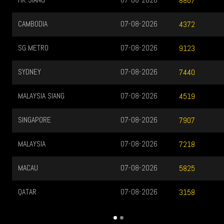
HK SIANG
07-08-2026
8867
CAMBODIA
07-08-2026
4372
SG METRO
07-08-2026
9123
SYDNEY
07-08-2026
7440
MALAYSIA SIANG
07-08-2026
4519
SINGAPORE
07-08-2026
7907
MALAYSIA
07-08-2026
7218
MACAU
07-08-2026
5825
QATAR
07-08-2026
3158