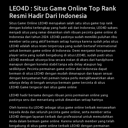
LEO4D
: Situs Game Online Top Rank
Resmi Hadir Dari Indonesia
Situs Game Online
LEO4D merupakan salah satu situs game top rank
dengan koleksi terlengkap yang hadir asli dari Indonesia, LEO4D sukses
menjadi situs yang ramai dimainkan oleh ribuan pecinta game online di
Indonesia dari tahun 2024. LEO4D pastinya sudah memiliki puluhan ribu
member setia yang aktif bermain setiap harinya karena sudah jelas situs
LEO4D adalah situs resmi terpercaya yang sudah bertaraf international
untuk bermain game online di Indonesia. Demi menjamin kenyamanan
player setia yang sudah bergabung di situs LEO4D, sudah pasti situs
LEO4D membuat situsnya bisa secara instan di akses dari handphone
manapun dengan koneksi stabil tanpa ada delay ataupun lag
sedikitpun. Pecinta permainan game online dari Indonesia dapat
bermain di situs LEO4D dengan mudah dimanapun dan kapan sesuai
dengan kenyamanan hati pemain tanpa perlu mengkhawatirkan akan
adanya delay di tengah serunya bermain game tercinta di situs
LEO4D.Game tergacor dari
situs game online
LEO4D hadir bersama dengan ribuan jenis permainan online yang
pastinya seru dan menantang untuk dimainkan setiap harinya.
Oleh karena itu LEO4D sebagai
situs game online
terbaik menawarkan
kepada Anda dan seluruh pecinta game online, serta member setia
LEO4D dengan layanan terbaik dan professional untuk memudahkan
Anda dalam bermain game online. Karena seluruh member yang telah
bergabung di situs game online terbaik LEO4D dengan permainan