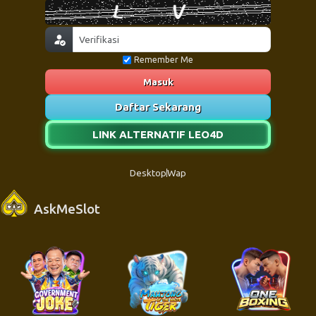
Remember Me
Masuk
Daftar Sekarang
LINK ALTERNATIF LEO4D
Desktop
Wap
AskMeSlot