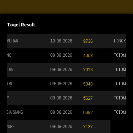
Togel Result
HONGKONG
09-08-2026
8620
TOTOMACAU 0000
10-08-2026
7107
TOTOMACAU 1300
09-08-2026
7545
TOTOMACAU 1600
09-08-2026
0712
TOTOMACAU 1900
09-08-2026
9658
TOTOMACAU 2200
09-08-2026
3916