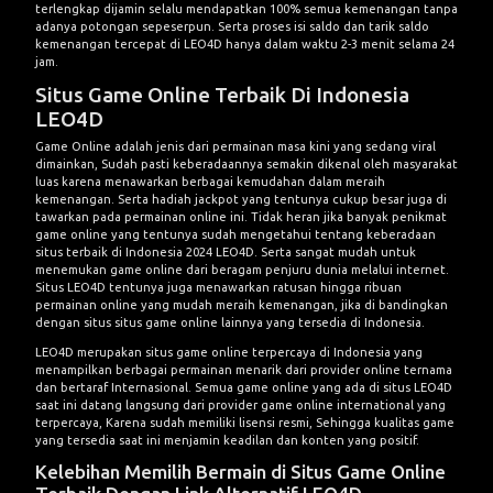
terlengkap dijamin selalu mendapatkan 100% semua kemenangan tanpa
adanya potongan sepeserpun. Serta proses isi saldo dan tarik saldo
kemenangan tercepat di
LEO4D
hanya dalam waktu 2-3 menit selama 24
jam.
Situs Game Online Terbaik Di Indonesia
LEO4D
Game Online adalah jenis dari permainan masa kini yang sedang viral
dimainkan, Sudah pasti keberadaannya semakin dikenal oleh masyarakat
luas karena menawarkan berbagai kemudahan dalam meraih
kemenangan. Serta hadiah jackpot yang tentunya cukup besar juga di
tawarkan pada permainan online ini. Tidak heran jika banyak penikmat
game online yang tentunya sudah mengetahui tentang keberadaan
situs terbaik di Indonesia 2024 LEO4D. Serta sangat mudah untuk
menemukan game online dari beragam penjuru dunia melalui internet.
Situs LEO4D tentunya juga menawarkan ratusan hingga ribuan
permainan online yang mudah meraih kemenangan, jika di bandingkan
dengan situs situs game online lainnya yang tersedia di Indonesia.
LEO4D merupakan situs game online terpercaya di Indonesia yang
menampilkan berbagai permainan menarik dari provider online ternama
dan bertaraf Internasional. Semua game online yang ada di situs LEO4D
saat ini datang langsung dari provider game online international yang
terpercaya, Karena sudah memiliki lisensi resmi, Sehingga kualitas game
yang tersedia saat ini menjamin keadilan dan konten yang positif.
Kelebihan Memilih Bermain di Situs Game Online