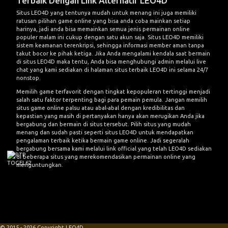
Terbaik Dengan Link Alternatif LEO4D
Situs LEO4D yang tentunya mudah untuk menang ini juga memiliki
ratusan pilihan game online yang bisa anda coba mainkan setiap
harinya, jadi anda bisa memainkan semua jenis permainan online
populer malam ini cukup dengan satu akun saja. Situs LEO4D memiliki
sistem keamanan terenkripsi, sehingga informasi member aman tanpa
takut bocor ke pihak ketiga. Jika Anda mengalami kendala saat bermain
di situs LEO4D maka tentu, Anda bisa menghubungi admin melalui live
chat yang kami sediakan di halaman situs terbaik LEO4D ini selama 24/7
nonstop.
Memilih game terfavorit dengan tingkat kepopuleran tertinggi menjadi
salah satu faktor terpenting bagi para pemain pemula. Jangan memilih
situs game online palsu atau abal-abal dengan kredibilitas dan
kepastian yang masih di pertanyakan hanya akan merugikan Anda jika
bergabung dan bermain di situs tersebut. Pilih situs yang mudah
menang dan sudah pasti seperti situs LEO4D untuk mendapatkan
pengalaman terbaik ketika bermain game online. Jadi segeralah
bergabung bersama kami melalui link official yang telah LEO4D sediakan
di beberapa situs yang merekomendasikan permainan online yang
menguntungkan.
© 2015 - 2026 Copyright LEO4D.